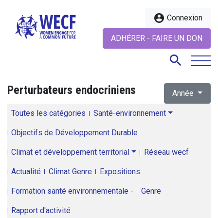
account_circle
Connexion
ADHÉRER - FAIRE UN DON
search
Perturbateurs endocriniens
Année
search
Toutes les catégories
Santé-environnement
Objectifs de Développement Durable
Climat et développement territorial
Réseau wecf
Actualité
Climat Genre
Expositions
Formation santé environnementale -
Genre
Rapport d'activité