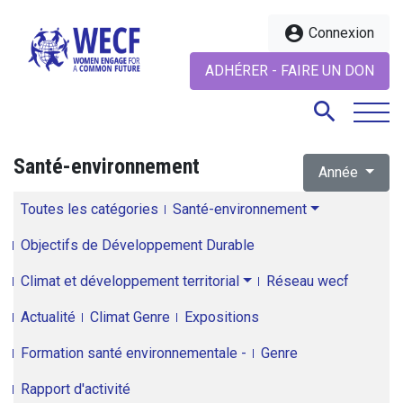
account_circle
Connexion
ADHÉRER - FAIRE UN DON
search
Santé-environnement
Année
search
Toutes les catégories
Santé-environnement
Objectifs de Développement Durable
Climat et développement territorial
Réseau wecf
Actualité
Climat Genre
Expositions
Formation santé environnementale -
Genre
Rapport d'activité