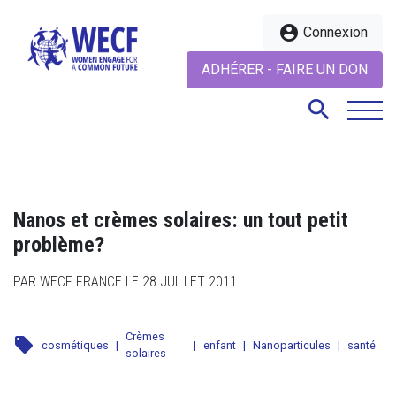
account_circle
Connexion
ADHÉRER - FAIRE UN DON
search
search
Nanos et crèmes solaires: un tout petit
problème?
PAR WECF FRANCE LE 28 JUILLET 2011
Crèmes
local_offer
cosmétiques
|
|
enfant
|
Nanoparticules
|
santé
solaires