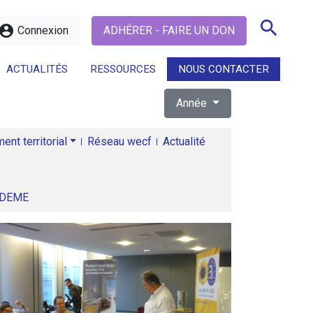
search
ccount_circle
Connexion
ADHÉRER - FAIRE UN DON
ACTUALITÉS
RESSOURCES
NOUS CONTACTER
Année
search
nt territorial
Réseau wecf
Actualité
ADEME