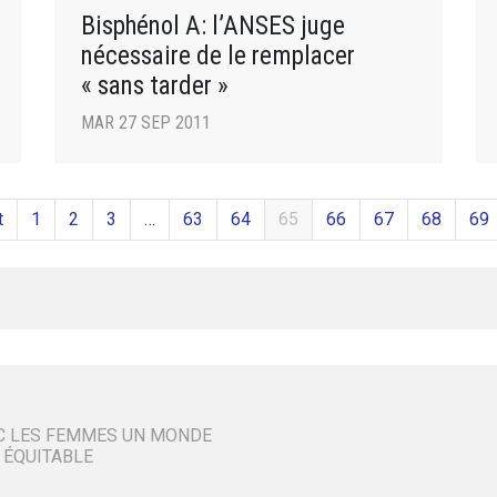
Bisphénol A: l’ANSES juge
nécessaire de le remplacer
« sans tarder »
MAR 27 SEP 2011
t
1
2
3
…
63
64
65
66
67
68
69
C LES FEMMES UN MONDE
 ÉQUITABLE