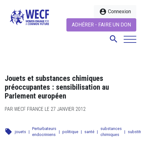
account_circle
Connexion
ADHÉRER - FAIRE UN DON
search
search
Jouets et substances chimiques
préoccupantes : sensibilisation au
Parlement européen
PAR WECF FRANCE LE 27 JANVIER 2012
Perturbateurs
substances
local_offer
jouets
|
|
politique
|
santé
|
|
substit
endocriniens
chimiques