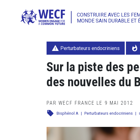
CONSTRUIRE AVEC LES FE
MONDE SAIN DURABLE ET 
warning
whatshot
Perturbateurs endocriniens
Sur la piste des p
des nouvelles du 
PAR WECF FRANCE LE 9 MAI 2012
local_offer
Bisphénol A
|
Perturbateurs endocriniens
|