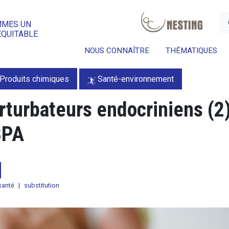
a
MMES UN
ÉQUITABLE
NOUS CONNAÎTRE
THÉMATIQUES
Produits chimiques
Santé-environnement
erturbateurs endocriniens (2
BPA
santé
|
substitution