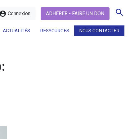
search
ccount_circle
Connexion
ADHÉRER - FAIRE UN DON
ACTUALITÉS
RESSOURCES
NOUS CONTACTER
search
):