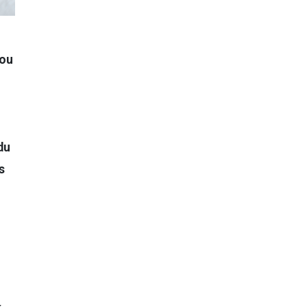
 ou
du
s