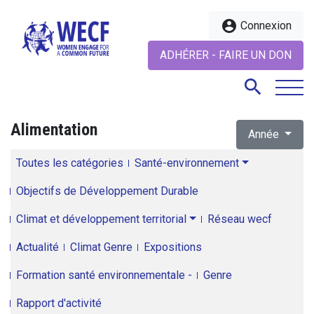
account_circle
Connexion
ADHÉRER - FAIRE UN DON
search
Alimentation
Année
search
Toutes les catégories
Santé-environnement
Objectifs de Développement Durable
Climat et développement territorial
Réseau wecf
Actualité
Climat Genre
Expositions
Formation santé environnementale -
Genre
Rapport d'activité