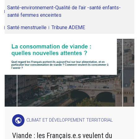
Santé-environnement-Qualité de l'air -santé enfants-
santé femmes enceintes
Santé menstruelle
Tribune ADEME
public
CLIMAT ET DÉVELOPPEMENT TERRITORIAL
Viande : les Français.e.s veulent du