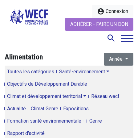
account_circle
Connexion
ADHÉRER - FAIRE UN DON
search
Alimentation
Année
search
Toutes les catégories
Santé-environnement
Objectifs de Développement Durable
Climat et développement territorial
Réseau wecf
Actualité
Climat Genre
Expositions
Formation santé environnementale -
Genre
Rapport d'activité