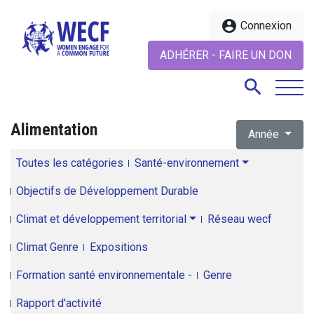
account_circle
Connexion
ADHÉRER - FAIRE UN DON
search
Alimentation
Année
search
Toutes les catégories
Santé-environnement
Objectifs de Développement Durable
Climat et développement territorial
Réseau wecf
Climat Genre
Expositions
Formation santé environnementale -
Genre
Rapport d'activité