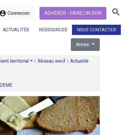
search
ccount_circle
Connexion
ADHÉRER - FAIRE UN DON
ACTUALITÉS
RESSOURCES
NOUS CONTACTER
Année
search
nt territorial
Réseau wecf
Actualité
ADEME