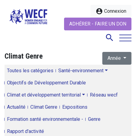
account_circle
Connexion
ADHÉRER - FAIRE UN DON
search
Climat Genre
Année
search
Toutes les catégories
Santé-environnement
Objectifs de Développement Durable
Climat et développement territorial
Réseau wecf
Actualité
Climat Genre
Expositions
Formation santé environnementale -
Genre
Rapport d'activité