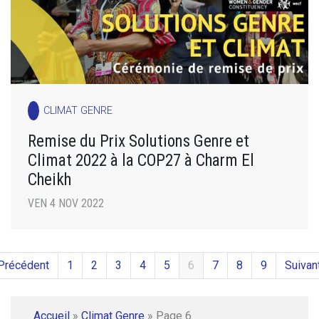
CLIMAT GENRE
Remise du Prix Solutions Genre et
Climat 2022 à la COP27 à Charm El
Cheikh
VEN 4 NOV 2022
Précédent
1
2
3
4
5
6
7
8
9
Suivan
Accueil
»
Climat Genre
»
Page 6