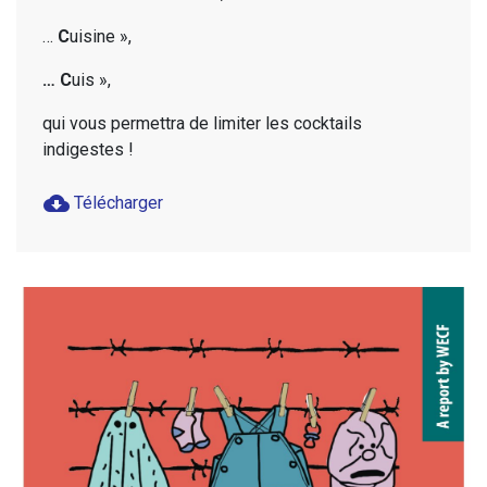
…
C
uisine »,
… C
uis »,
qui vous permettra de limiter les cocktails
indigestes !
cloud_download
Télécharger