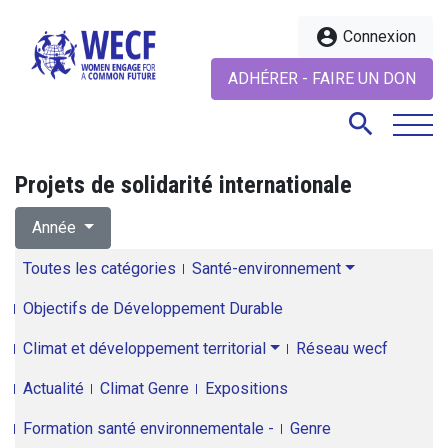
account_circle
Connexion
ADHÉRER - FAIRE UN DON
search
Projets de solidarité internationale
search
Année
Toutes les catégories
Santé-environnement
Objectifs de Développement Durable
Climat et développement territorial
Réseau wecf
Actualité
Climat Genre
Expositions
Formation santé environnementale -
Genre