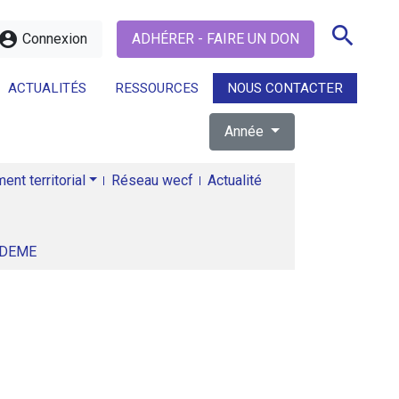
search
ccount_circle
Connexion
ADHÉRER - FAIRE UN DON
ACTUALITÉS
RESSOURCES
NOUS CONTACTER
Année
search
nt territorial
Réseau wecf
Actualité
ADEME