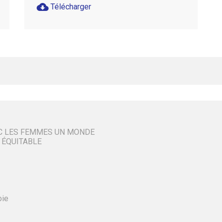
cloud_download
Télécharger
C LES FEMMES UN MONDE
 ÉQUITABLE
oie