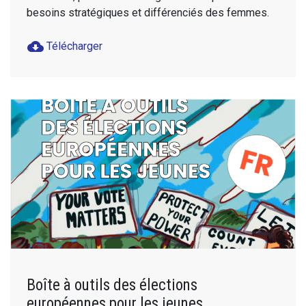
besoins stratégiques et différenciés des femmes.
cloud_download
Télécharger
Boîte à outils des élections
européennes pour les jeunes