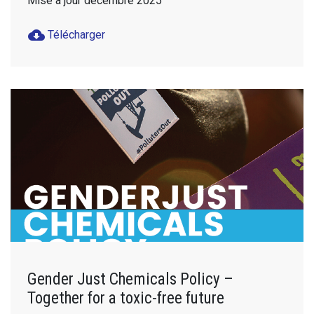
Mise à jour décembre 2025
cloud_download
Télécharger
Gender Just Chemicals Policy –
Together for a toxic-free future