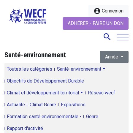
account_circle
Connexion
ADHÉRER - FAIRE UN DON
search
Santé-environnement
Année
search
Toutes les catégories
Santé-environnement
Objectifs de Développement Durable
Climat et développement territorial
Réseau wecf
Actualité
Climat Genre
Expositions
Formation santé environnementale -
Genre
Rapport d'activité