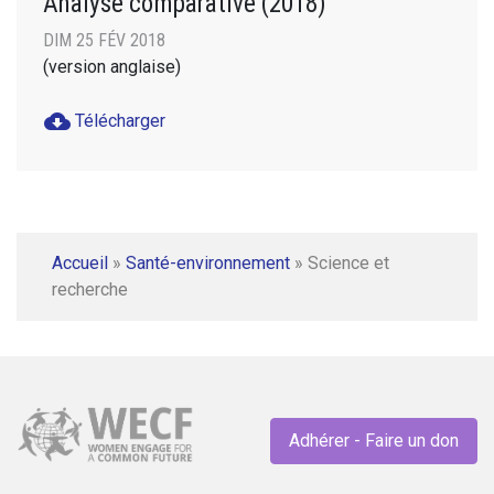
Analyse comparative (2018)
DIM 25 FÉV 2018
(version anglaise)
cloud_download
Télécharger
Accueil
»
Santé-environnement
»
Science et
recherche
Adhérer - Faire un don