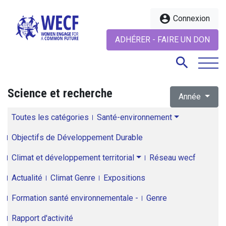
account_circle
Connexion
ADHÉRER - FAIRE UN DON
search
Science et recherche
Année
search
Toutes les catégories
Santé-environnement
Objectifs de Développement Durable
Climat et développement territorial
Réseau wecf
Actualité
Climat Genre
Expositions
Formation santé environnementale -
Genre
Rapport d'activité