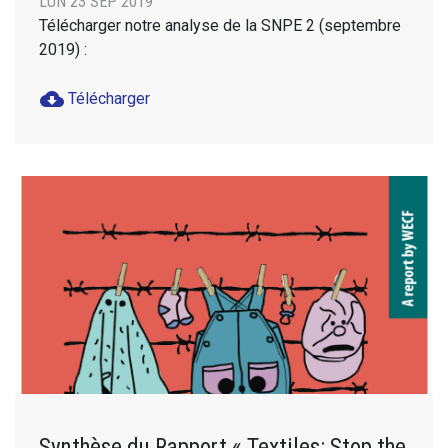
LUN 23 SEP 2019
Télécharger notre analyse de la SNPE 2 (septembre
2019) :
cloud_download
Télécharger
Synthèse du Rapport « Textiles: Stop the