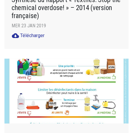
chemical overdose! » – 2014 (version
française)
MER 23 JAN 2019
cloud_download
Télécharger