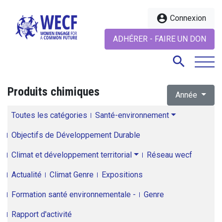
account_circle
Connexion
ADHÉRER - FAIRE UN DON
search
Produits chimiques
Année
search
Toutes les catégories
Santé-environnement
Objectifs de Développement Durable
Climat et développement territorial
Réseau wecf
Actualité
Climat Genre
Expositions
Formation santé environnementale -
Genre
Rapport d'activité