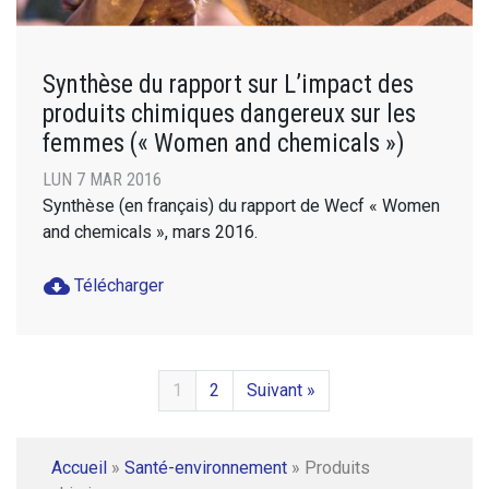
Synthèse du rapport sur L’impact des
produits chimiques dangereux sur les
femmes (« Women and chemicals »)
LUN 7 MAR 2016
Synthèse (en français) du rapport de Wecf « Women
and chemicals », mars 2016.
cloud_download
Télécharger
1
2
Suivant »
Accueil
»
Santé-environnement
»
Produits