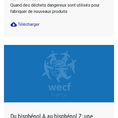
Quand des déchets dangereux sont utilisés pour
fabriquer de nouveaux produits
cloud_download
Télécharger
Du bisphénol A au bisphénol Z: une