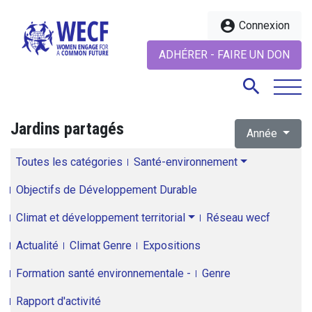
account_circle
Connexion
ADHÉRER - FAIRE UN DON
search
Jardins partagés
Année
search
Toutes les catégories
Santé-environnement
Objectifs de Développement Durable
Climat et développement territorial
Réseau wecf
Actualité
Climat Genre
Expositions
Formation santé environnementale -
Genre
Rapport d'activité