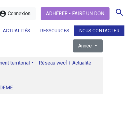
search
ccount_circle
Connexion
ADHÉRER - FAIRE UN DON
ACTUALITÉS
RESSOURCES
NOUS CONTACTER
Année
search
nt territorial
Réseau wecf
Actualité
ADEME