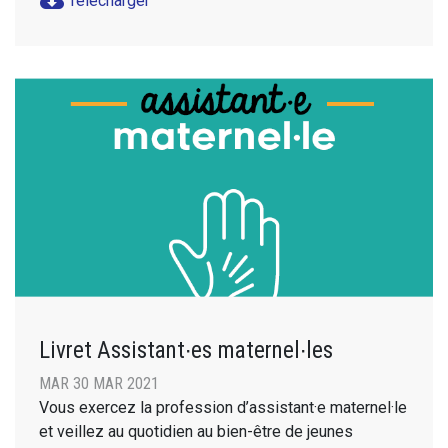
cloud_download
Télécharger
Livret Assistant∙es maternel∙les
MAR 30 MAR 2021
Vous exercez la profession d’assistant·e maternel·le
et veillez au quotidien au bien-être de jeunes