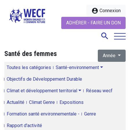
account_circle
Connexion
ADHÉRER - FAIRE UN DON
search
Santé des femmes
Année
search
Toutes les catégories
Santé-environnement
Objectifs de Développement Durable
Climat et développement territorial
Réseau wecf
Actualité
Climat Genre
Expositions
Formation santé environnementale -
Genre
Rapport d'activité