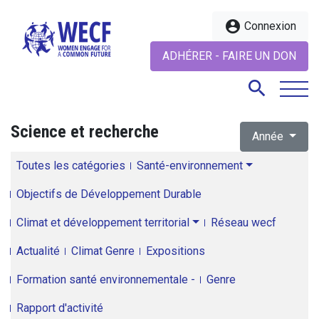
account_circle
Connexion
ADHÉRER - FAIRE UN DON
search
Science et recherche
Année
search
Toutes les catégories
Santé-environnement
Objectifs de Développement Durable
Climat et développement territorial
Réseau wecf
Actualité
Climat Genre
Expositions
Formation santé environnementale -
Genre
Rapport d'activité