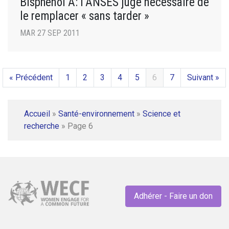
Bisphénol A: l’ANSES juge nécessaire de
le remplacer « sans tarder »
MAR 27 SEP 2011
« Précédent
1
2
3
4
5
6
7
Suivant »
Accueil
»
Santé-environnement
»
Science et
recherche
»
Page 6
Adhérer - Faire un don