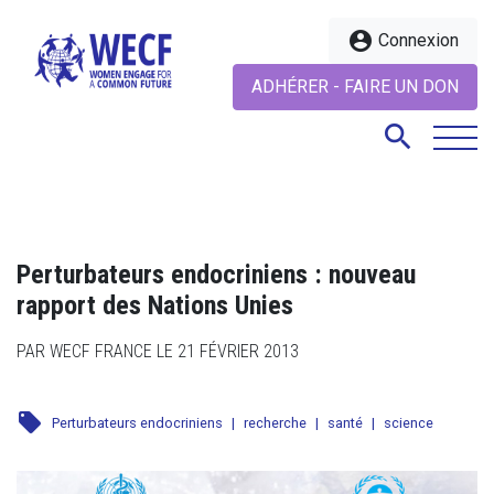
account_circle
Connexion
ADHÉRER - FAIRE UN DON
search
search
Perturbateurs endocriniens : nouveau
rapport des Nations Unies
PAR WECF FRANCE LE 21 FÉVRIER 2013
local_offer
Perturbateurs endocriniens
|
recherche
|
santé
|
science