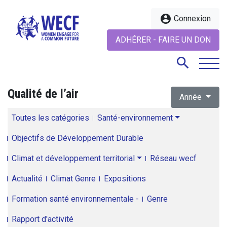
account_circle
Connexion
ADHÉRER - FAIRE UN DON
search
Qualité de l’air
Année
search
Toutes les catégories
Santé-environnement
Objectifs de Développement Durable
Climat et développement territorial
Réseau wecf
Actualité
Climat Genre
Expositions
Formation santé environnementale -
Genre
Rapport d'activité