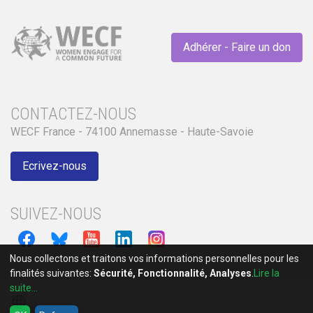
Adhérer - Faire un don
CONTACTEZ-NOUS
WECF France - 74100 Annemasse - Haute-Savoie
Ecrivez-nous
SUIVEZ-NOUS
Nous collectons et traitons vos informations personnelles pour les
finalités suivantes:
Sécurité, Fonctionnalité, Analyses
.
Lire la
suite...
language