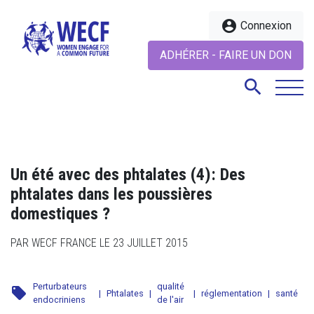
account_circle
Connexion
ADHÉRER - FAIRE UN DON
search
search
Un été avec des phtalates (4): Des
phtalates dans les poussières
domestiques ?
PAR WECF FRANCE LE 23 JUILLET 2015
Perturbateurs
qualité
local_offer
|
Phtalates
|
|
réglementation
|
santé
endocriniens
de l'air