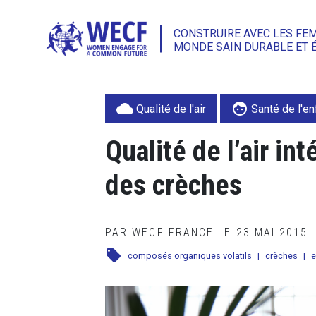
CONSTRUIRE AVEC LES FE
MONDE SAIN DURABLE ET 
cloud
face
Qualité de l'air
Santé de l'en
Qualité de l’air int
des crèches
PAR WECF FRANCE LE 23 MAI 2015
local_offer
composés organiques volatils
|
crèches
|
e