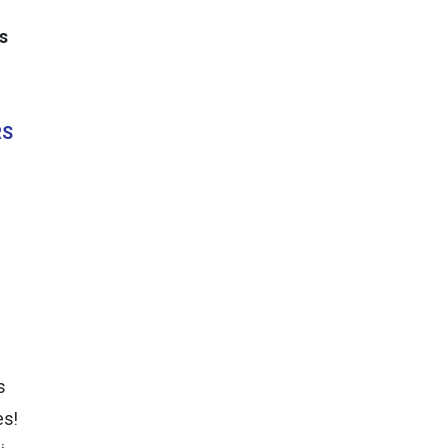
is
RS
e
s
es!