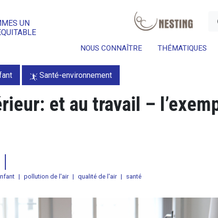
a
MMES UN
ÉQUITABLE
NOUS CONNAÎTRE
THÉMATIQUES
fant
Santé-environnement
érieur: et au travail – l’exem
nfant
|
pollution de l'air
|
qualité de l'air
|
santé