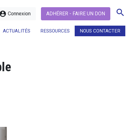
search
ccount_circle
Connexion
ADHÉRER - FAIRE UN DON
ACTUALITÉS
RESSOURCES
NOUS CONTACTER
search
ple