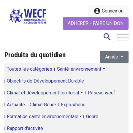
account_circle
Connexion
ADHÉRER - FAIRE UN DON
search
Produits du quotidien
Année
search
Toutes les catégories
Santé-environnement
Objectifs de Développement Durable
Climat et développement territorial
Réseau wecf
Actualité
Climat Genre
Expositions
Formation santé environnementale -
Genre
Rapport d'activité