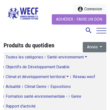
account_circle
Connexion
ADHÉRER - FAIRE UN DON
search
Produits du quotidien
Année
search
Toutes les catégories
Santé-environnement
Objectifs de Développement Durable
Climat et développement territorial
Réseau wecf
Actualité
Climat Genre
Expositions
Formation santé environnementale -
Genre
Rapport d'activité