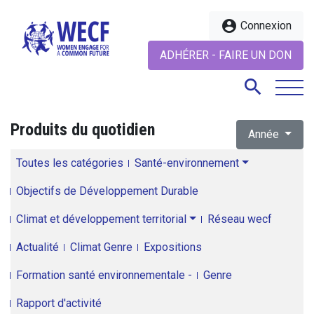
account_circle
Connexion
ADHÉRER - FAIRE UN DON
search
Produits du quotidien
Année
search
Toutes les catégories
Santé-environnement
Objectifs de Développement Durable
Climat et développement territorial
Réseau wecf
Actualité
Climat Genre
Expositions
Formation santé environnementale -
Genre
Rapport d'activité