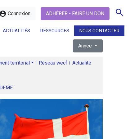
search
ccount_circle
Connexion
ADHÉRER - FAIRE UN DON
ACTUALITÉS
RESSOURCES
NOUS CONTACTER
Année
search
nt territorial
Réseau wecf
Actualité
ADEME