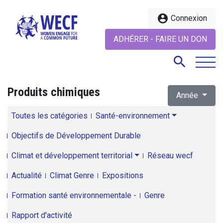
account_circle
Connexion
ADHÉRER - FAIRE UN DON
search
Produits chimiques
Année
search
Toutes les catégories
Santé-environnement
Objectifs de Développement Durable
Climat et développement territorial
Réseau wecf
Actualité
Climat Genre
Expositions
Formation santé environnementale -
Genre
Rapport d'activité