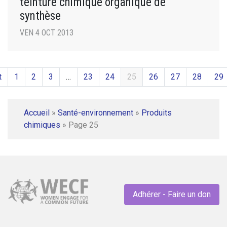
teinture chimique organique de
synthèse
VEN 4 OCT 2013
t
1
2
3
…
23
24
25
26
27
28
29
Accueil
»
Santé-environnement
»
Produits
chimiques
»
Page 25
Adhérer - Faire un don