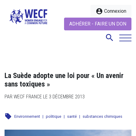
account_circle
Connexion
ADHÉRER - FAIRE UN DON
search
search
La Suède adopte une loi pour « Un avenir
sans toxiques »
PAR WECF FRANCE LE 3 DÉCEMBRE 2013
local_offer
Environnement
|
politique
|
santé
|
substances chimiques