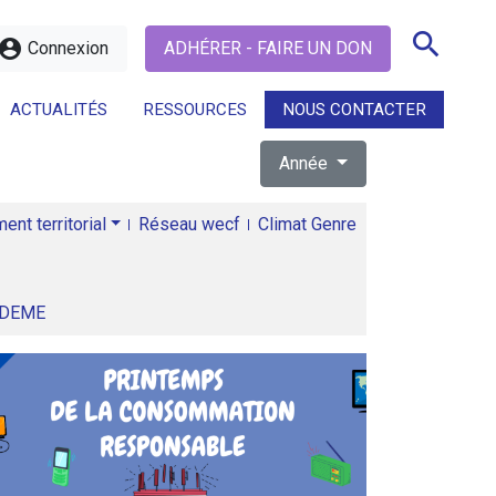
search
ccount_circle
Connexion
ADHÉRER - FAIRE UN DON
ACTUALITÉS
RESSOURCES
NOUS CONTACTER
Année
search
nt territorial
Réseau wecf
Climat Genre
ADEME