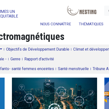
a
MMES UN
ÉQUITABLE
NOUS CONNAÎTRE
THÉMATIQUES
ctromagnétiques
Objectifs de Développement Durable
Climat et développeme
le -
Genre
Rapport d'activité
enfants- santé femmes enceintes
Santé menstruelle
Tribune 