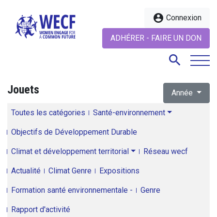
account_circle
Connexion
ADHÉRER - FAIRE UN DON
search
Jouets
Année
search
Toutes les catégories
Santé-environnement
Objectifs de Développement Durable
Climat et développement territorial
Réseau wecf
Actualité
Climat Genre
Expositions
Formation santé environnementale -
Genre
Rapport d'activité