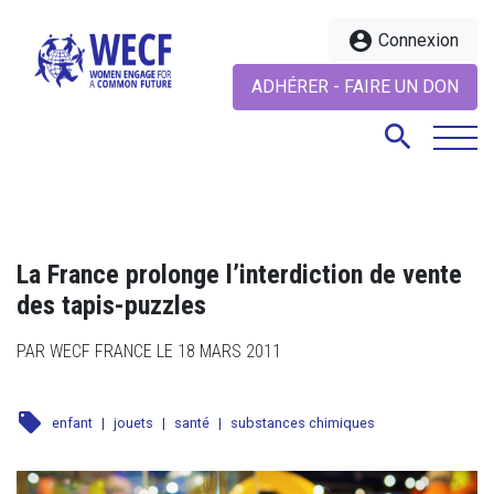
account_circle
Connexion
ADHÉRER - FAIRE UN DON
search
search
La France prolonge l’interdiction de vente
des tapis-puzzles
PAR WECF FRANCE LE 18 MARS 2011
local_offer
enfant
|
jouets
|
santé
|
substances chimiques