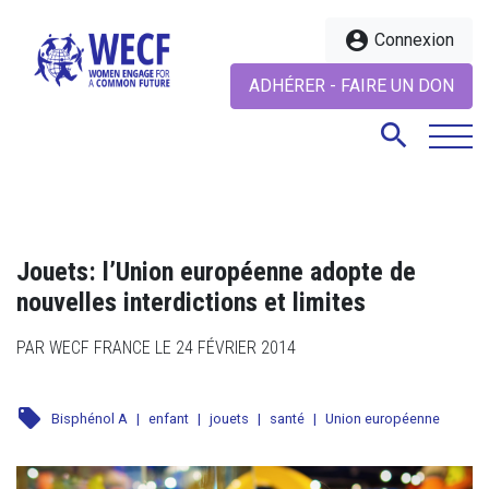
account_circle
Connexion
ADHÉRER - FAIRE UN DON
search
search
Jouets: l’Union européenne adopte de
nouvelles interdictions et limites
PAR WECF FRANCE LE 24 FÉVRIER 2014
local_offer
Bisphénol A
|
enfant
|
jouets
|
santé
|
Union européenne