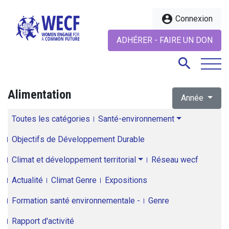
account_circle
Connexion
ADHÉRER - FAIRE UN DON
search
Alimentation
Année
search
Toutes les catégories
Santé-environnement
Objectifs de Développement Durable
Climat et développement territorial
Réseau wecf
Actualité
Climat Genre
Expositions
Formation santé environnementale -
Genre
Rapport d'activité