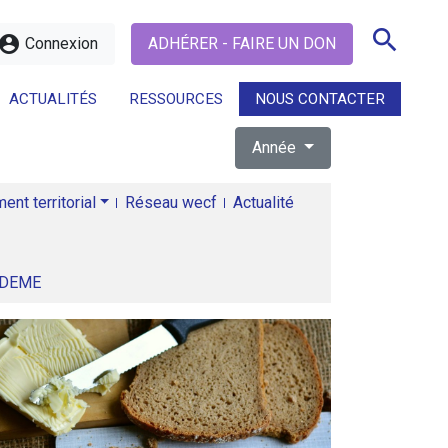
search
ccount_circle
Connexion
ADHÉRER - FAIRE UN DON
ACTUALITÉS
RESSOURCES
NOUS CONTACTER
Année
search
nt territorial
Réseau wecf
Actualité
ADEME