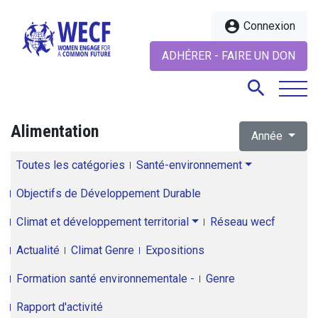
account_circle
Connexion
ADHÉRER - FAIRE UN DON
search
Alimentation
Année
search
Toutes les catégories
Santé-environnement
Objectifs de Développement Durable
Climat et développement territorial
Réseau wecf
Actualité
Climat Genre
Expositions
Formation santé environnementale -
Genre
Rapport d'activité