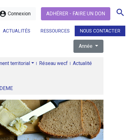
search
ccount_circle
Connexion
ADHÉRER - FAIRE UN DON
ACTUALITÉS
RESSOURCES
NOUS CONTACTER
Année
search
nt territorial
Réseau wecf
Actualité
ADEME