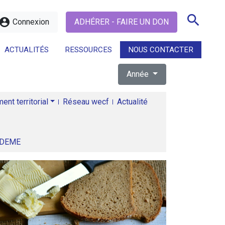
search
ccount_circle
Connexion
ADHÉRER - FAIRE UN DON
ACTUALITÉS
RESSOURCES
NOUS CONTACTER
Année
search
nt territorial
Réseau wecf
Actualité
ADEME