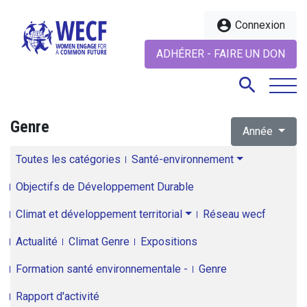
account_circle
Connexion
ADHÉRER - FAIRE UN DON
search
Genre
Année
search
Toutes les catégories
Santé-environnement
Objectifs de Développement Durable
Climat et développement territorial
Réseau wecf
Actualité
Climat Genre
Expositions
Formation santé environnementale -
Genre
Rapport d'activité