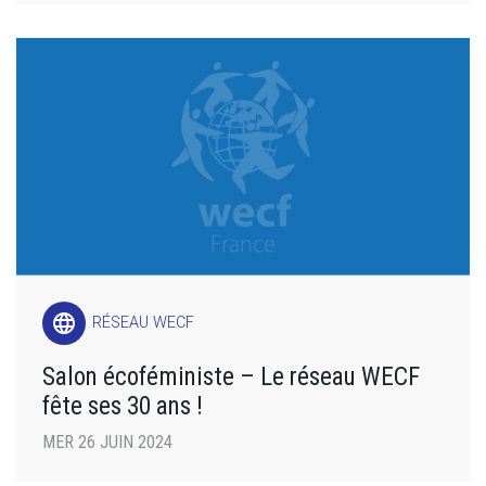
language
RÉSEAU WECF
Salon écoféministe – Le réseau WECF
fête ses 30 ans !
MER 26 JUIN 2024