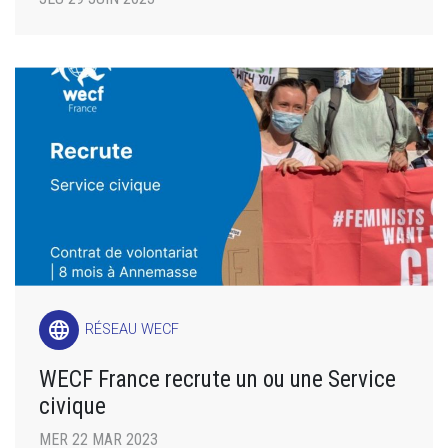
language
RÉSEAU WECF
WECF France recrute un ou une Service
civique
MER 22 MAR 2023