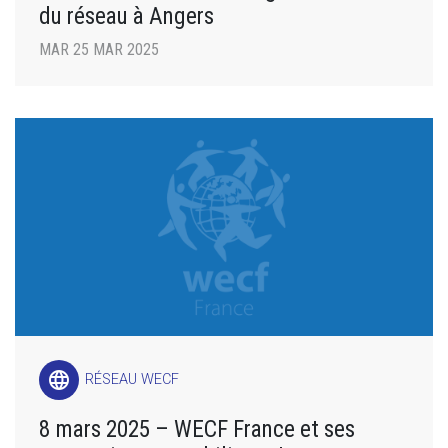
du réseau à Angers
MAR 25 MAR 2025
language
RÉSEAU WECF
8 mars 2025 – WECF France et ses