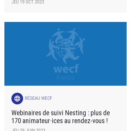
JEU 19 OCT 2023
language
RÉSEAU WECF
Webinaires de suivi Nesting : plus de
170 animateur·ices au rendez-vous !
JEU 29 JUIN 2023