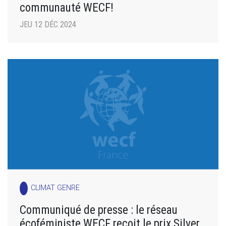
communauté WECF!
JEU 12 DÉC 2024
CLIMAT GENRE
Communiqué de presse : le réseau
écoféministe WECF reçoit le prix Silver