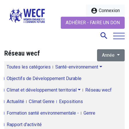
account_circle
Connexion
ADHÉRER - FAIRE UN DON
search
Réseau wecf
Année
search
Toutes les catégories
Santé-environnement
Objectifs de Développement Durable
Climat et développement territorial
Réseau wecf
Actualité
Climat Genre
Expositions
Formation santé environnementale -
Genre
Rapport d'activité