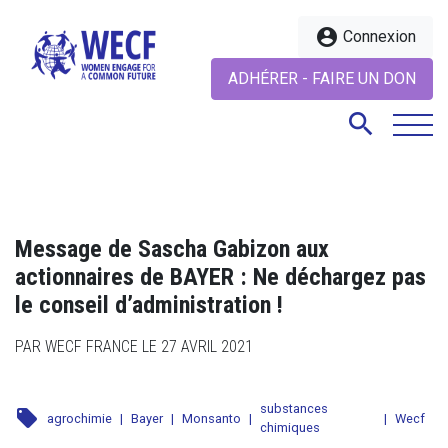
account_circle
Connexion
ADHÉRER - FAIRE UN DON
search
search
Message de Sascha Gabizon aux
actionnaires de BAYER : Ne déchargez pas
le conseil d’administration !
PAR WECF FRANCE LE 27 AVRIL 2021
substances
local_offer
agrochimie
|
Bayer
|
Monsanto
|
|
Wecf
chimiques