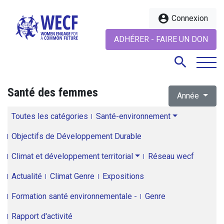
account_circle
Connexion
ADHÉRER - FAIRE UN DON
search
Santé des femmes
Année
search
Toutes les catégories
Santé-environnement
Objectifs de Développement Durable
Climat et développement territorial
Réseau wecf
Actualité
Climat Genre
Expositions
Formation santé environnementale -
Genre
Rapport d'activité