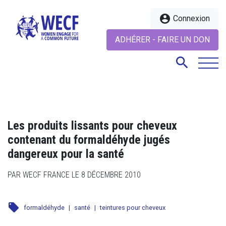
account_circle
Connexion
ADHÉRER - FAIRE UN DON
search
search
Les produits lissants pour cheveux
contenant du formaldéhyde jugés
dangereux pour la santé
PAR WECF FRANCE LE 8 DÉCEMBRE 2010
local_offer
formaldéhyde
|
santé
|
teintures pour cheveux