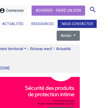
search
ccount_circle
Connexion
ADHÉRER - FAIRE UN DON
ACTUALITÉS
RESSOURCES
NOUS CONTACTER
Année
search
nt territorial
Réseau wecf
Actualité
ADEME