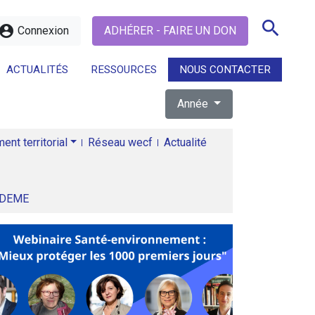
search
ccount_circle
Connexion
ADHÉRER - FAIRE UN DON
ACTUALITÉS
RESSOURCES
NOUS CONTACTER
Année
search
nt territorial
Réseau wecf
Actualité
ADEME