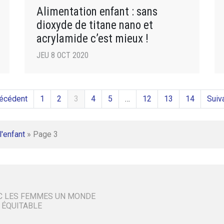
Alimentation enfant : sans
dioxyde de titane nano et
acrylamide c’est mieux !
JEU 8 OCT 2020
récédent
1
2
3
4
5
…
12
13
14
Suiv
l'enfant
»
Page 3
C LES FEMMES UN MONDE
 ÉQUITABLE