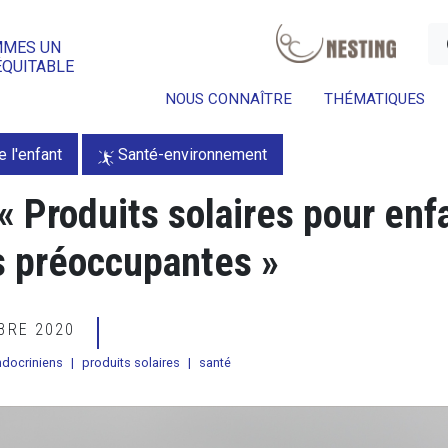
a
MMES UN
ÉQUITABLE
NOUS CONNAÎTRE
THÉMATIQUES
e l'enfant
Santé-environnement
« Produits solaires pour enf
s préoccupantes »
MBRE 2020
ndocriniens
|
produits solaires
|
santé