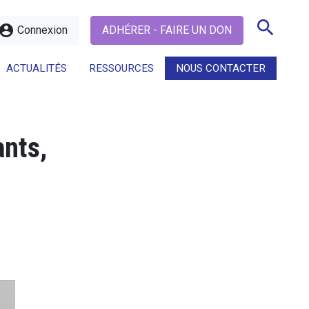
search
ccount_circle
Connexion
ADHÉRER - FAIRE UN DON
ACTUALITÉS
RESSOURCES
NOUS CONTACTER
search
ants,