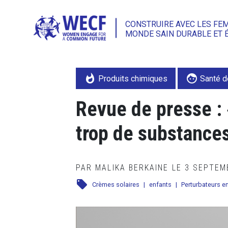
CONSTRUIRE AVEC LES FE
MONDE SAIN DURABLE ET 
whatshot
face
Produits chimiques
Santé d
Revue de presse : 
trop de substance
PAR MALIKA BERKAINE LE 3 SEPTE
local_offer
Crèmes solaires
|
enfants
|
Perturbateurs e