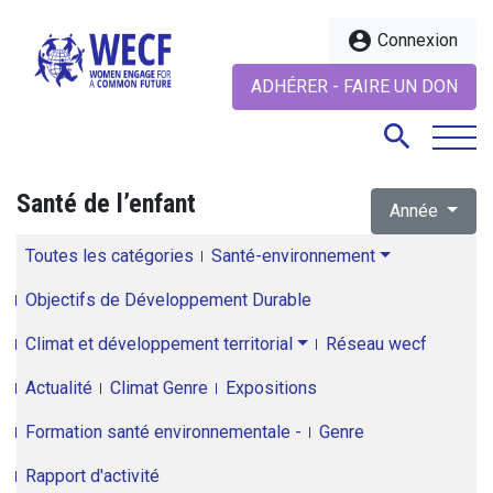
account_circle
Connexion
ADHÉRER - FAIRE UN DON
search
Santé de l’enfant
Année
search
Toutes les catégories
Santé-environnement
Objectifs de Développement Durable
Climat et développement territorial
Réseau wecf
Actualité
Climat Genre
Expositions
Formation santé environnementale -
Genre
Rapport d'activité