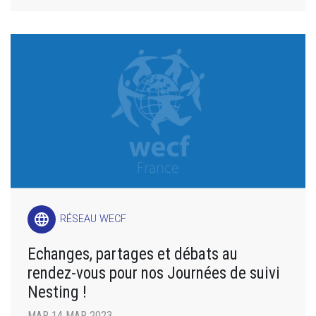
language
RÉSEAU WECF
Echanges, partages et débats au
rendez-vous pour nos Journées de suivi
Nesting !
MAR 14 MAR 2023