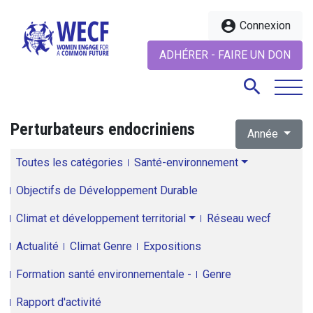
account_circle
Connexion
ADHÉRER - FAIRE UN DON
search
Perturbateurs endocriniens
Année
search
Toutes les catégories
Santé-environnement
Objectifs de Développement Durable
Climat et développement territorial
Réseau wecf
Actualité
Climat Genre
Expositions
Formation santé environnementale -
Genre
Rapport d'activité